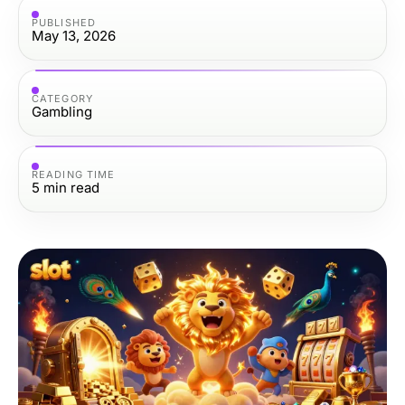
PUBLISHED
May 13, 2026
CATEGORY
Gambling
READING TIME
5
min read