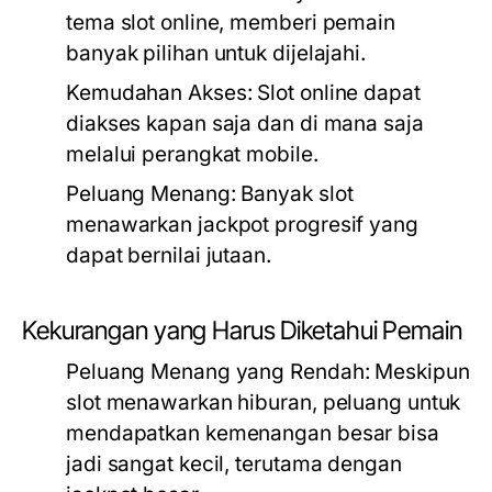
tema slot online, memberi pemain
banyak pilihan untuk dijelajahi.
Kemudahan Akses:
Slot online dapat
diakses kapan saja dan di mana saja
melalui perangkat mobile.
Peluang Menang:
Banyak slot
menawarkan jackpot progresif yang
dapat bernilai jutaan.
Kekurangan yang Harus Diketahui Pemain
Peluang Menang yang Rendah:
Meskipun
slot menawarkan hiburan, peluang untuk
mendapatkan kemenangan besar bisa
jadi sangat kecil, terutama dengan