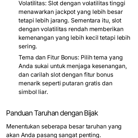
Volatilitas:
Slot dengan volatilitas tinggi
menawarkan jackpot yang lebih besar
tetapi lebih jarang. Sementara itu, slot
dengan volatilitas rendah memberikan
kemenangan yang lebih kecil tetapi lebih
sering.
Tema dan Fitur Bonus:
Pilih tema yang
Anda sukai untuk menjaga kesenangan,
dan carilah slot dengan fitur bonus
menarik seperti putaran gratis dan
simbol liar.
Panduan Taruhan dengan Bijak
Menentukan seberapa besar taruhan yang
akan Anda pasang sangat penting.