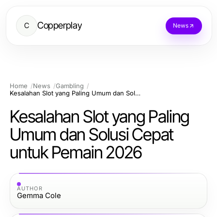
Copperplay
C
News
Home
News
Gambling
Kesalahan Slot yang Paling Umum dan Solusi Cepat untuk Pemain 2026
Kesalahan Slot yang Paling
Umum dan Solusi Cepat
untuk Pemain 2026
AUTHOR
Gemma Cole