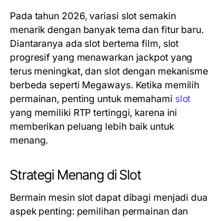
Pada tahun 2026, variasi slot semakin
menarik dengan banyak tema dan fitur baru.
Diantaranya ada slot bertema film, slot
progresif yang menawarkan jackpot yang
terus meningkat, dan slot dengan mekanisme
berbeda seperti Megaways. Ketika memilih
permainan, penting untuk memahami
slot
yang memiliki RTP tertinggi, karena ini
memberikan peluang lebih baik untuk
menang.
Strategi Menang di Slot
Bermain mesin slot dapat dibagi menjadi dua
aspek penting: pemilihan permainan dan