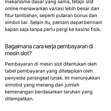
mekanisme dasar yang sama, tetapi slot
online menawarkan variasi lebih besar dan
fitur tambahan, seperti putaran bonus dan
simbol liar. Selain itu, pemain dapat bermain
kapan saja tanpa perlu pergi ke kasino fisik.
Bagaimana cara kerja pembayaran di
mesin slot?
Pembayaran di mesin slot ditentukan oleh
tabel pembayaran yang ditetapkan oleh
penyedia perangkat lunak. Ini menunjukkan
simobol yang menang dan jumlah
kemenangan berdasarkan taruhan yang
ditempatkan.