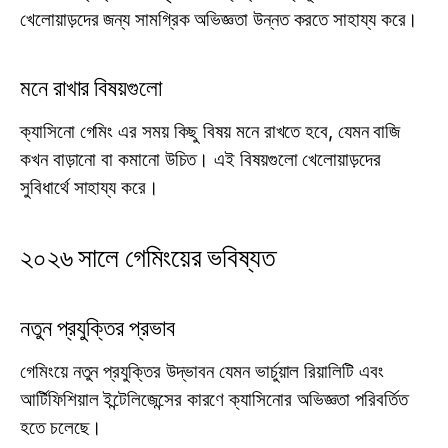
খেলোয়াড়দের জন্য সামগ্রিক অভিজ্ঞতা উন্নত করতে সাহায্য করে।
মনে রাখার বিষয়গুলো
ক্যাসিনো গেমিং এর সময় কিছু বিষয় মনে রাখতে হবে, যেমন বাজি
কখন বাড়ানো বা কমানো উচিত। এই বিষয়গুলো খেলোয়াড়দের
সুবিধার্থে সাহায্য করে।
২০২৬ সালে গেমিংয়ের ভবিষ্যত
নতুন প্রযুক্তির প্রভাব
গেমিংয়ে নতুন প্রযুক্তির উদ্ভাবন যেমন ভার্চুয়াল রিয়ালিটি এবং
আর্টিফিশিয়াল ইন্টেলিজেন্সের কারণে ক্যাসিনোর অভিজ্ঞতা পরিবর্তিত
হতে চলেছে।