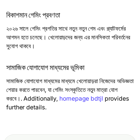
বিকাশমান গেমিং প্রবণতা
২০২৬ সালে গেমিং প্রগতির সাথে নতুন নতুন গেম এবং প্ল্যাটফর্মের
আগমন হতে চলেছে। খেলোয়াড়দের জন্য এর মানসিকতা পরিবর্তনের
সুযোগ থাকবে।
সামাজিক যোগাযোগ মাধ্যমের ভূমিকা
সামাজিক যোগাযোগ মাধ্যমের মাধ্যমে খেলোয়াড়রা নিজেদের অভিজ্ঞতা
শেয়ার করতে পারবেন, যা গেমিং সংস্কৃতিতে নতুন মাত্রা যোগ
করবে।. Additionally,
homepage bdtjl
provides
further details.